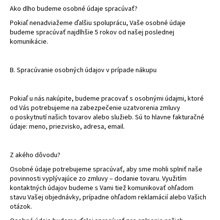
č
Ako dlho budeme osobné údaje spracúvať?
a
m
Pokiaľ nenadviažeme ďalšiu spoluprácu, Vaše osobné údaje
budeme spracúvať najdlhšie 5 rokov od našej poslednej
e
komunikácie.
B. Spracúvanie osobných údajov v prípade nákupu
Pokiaľ u nás nakúpite, budeme pracovať s osobnými údajmi, ktoré
od Vás potrebujeme na zabezpečenie uzatvorenia zmluvy
o poskytnutí našich tovarov alebo služieb. Sú to hlavne fakturačné
údaje: meno, priezvisko, adresa, email.
Z akého dôvodu?
Osobné údaje potrebujeme spracúvať, aby sme mohli splniť naše
povinnosti vyplývajúce zo zmluvy – dodanie tovaru. Využitím
kontaktných údajov budeme s Vami tiež komunikovať ohľadom
stavu Vašej objednávky, prípadne ohľadom reklamácií alebo Vašich
otázok.