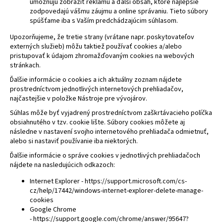
umožňujú zobraziť reklamu a ďalší obsah, ktoré najlepšie
zodpovedajú vášmu záujmu a online správaniu. Tieto súbory
spúšťame iba s Vaším predchádzajúcim súhlasom.
Upozorňujeme, že tretie strany (vrátane napr. poskytovateľov
externých služieb) môžu taktiež používať cookies a/alebo
pristupovať k údajom zhromažďovaným cookies na webových
stránkach.
Ďalšie informácie o cookies a ich aktuálny zoznam nájdete
prostredníctvom jednotlivých internetových prehliadačov,
najčastejšie v položke Nástroje pre vývojárov.
Súhlas môže byť vyjadrený prostredníctvom zaškrtávacieho políčka
obsiahnutého v tzv. cookie lište. Súbory cookies môžete aj
následne v nastavení svojho internetového prehliadača odmietnuť,
alebo si nastaviť používanie iba niektorých.
Ďalšie informácie o správe cookies v jednotlivých prehliadačoch
nájdete na nasledujúcich odkazoch:
Internet Explorer -
https://support.microsoft.com/cs-
cz/help/17442/windows-internet-explorer-delete-manage-
cookies
Google Chrome
-
https://support.google.com/chrome/answer/95647?