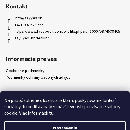
á
Kontakt
p
ä
info
@
sayyes.sk
t
+421 902 623 565
i
https://www.facebook.com/profile.php?id=100075974539405
say_yes_brideclub/
e
Informácie pre vás
Obchodné podmienky
Podmienky ochrany osobných údajov
Prijímame online platby
Na prispôsobenie obsahu a reklám, poskytovanie funkcií
sociálnych médií a analýzu návštevnosti používame súbory
cookie. Viac informácií
tu
.
Nastavenie