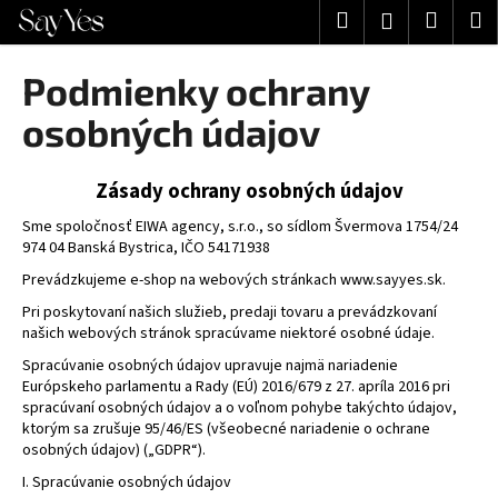
K
Prejsť
Hľadať
Nákup
M
Prihlásenie
na
o
obsah
Späť
Späť
košík
š
Podmienky ochrany
í
Č
osobných údajov
k
o
p
Zásady ochrany osobných údajov
o
Sme spoločnosť EIWA agency, s.r.o., so sídlom Švermova 1754/24
t
974 04 Banská Bystrica, IČO 54171938
r
Prevádzkujeme e-shop na webových stránkach www.sayyes.sk.
e
Pri poskytovaní našich služieb, predaji tovaru a prevádzkovaní
b
našich webových stránok spracúvame niektoré osobné údaje.
u
Spracúvanie osobných údajov upravuje najmä nariadenie
j
Európskeho parlamentu a Rady (EÚ) 2016/679 z 27. apríla 2016 pri
e
spracúvaní osobných údajov a o voľnom pohybe takýchto údajov,
ktorým sa zrušuje 95/46/ES (všeobecné nariadenie o ochrane
t
osobných údajov) („GDPR“).
e
I. Spracúvanie osobných údajov
n