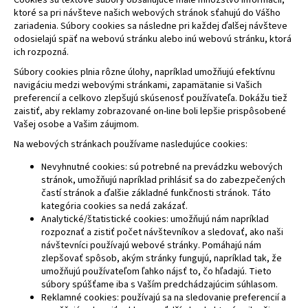
ktoré sa pri návšteve našich webových stránok sťahujú do Vášho
zariadenia. Súbory cookies sa následne pri každej ďalšej návšteve
odosielajú späť na webovú stránku alebo inú webovú stránku, ktorá
ich rozpozná.
Súbory cookies plnia rôzne úlohy, napríklad umožňujú efektívnu
navigáciu medzi webovými stránkami, zapamätanie si Vašich
preferencií a celkovo zlepšujú skúsenosť používateľa. Dokážu tiež
zaistiť, aby reklamy zobrazované on-line boli lepšie prispôsobené
Vašej osobe a Vašim záujmom.
Na webových stránkach používame nasledujúce cookies:
Nevyhnutné cookies: sú potrebné na prevádzku webových
stránok, umožňujú napríklad prihlásiť sa do zabezpečených
častí stránok a ďalšie základné funkčnosti stránok. Táto
kategória cookies sa nedá zakázať.
Analytické/štatistické cookies: umožňujú nám napríklad
rozpoznať a zistiť počet návštevníkov a sledovať, ako naši
návštevníci používajú webové stránky. Pomáhajú nám
zlepšovať spôsob, akým stránky fungujú, napríklad tak, že
umožňujú používateľom ľahko nájsť to, čo hľadajú. Tieto
súbory spúšťame iba s Vaším predchádzajúcim súhlasom.
Reklamné cookies: používajú sa na sledovanie preferencií a