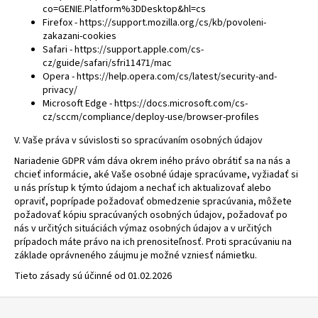
co=GENIE.Platform%3DDesktop&hl=cs
Firefox -
https://support.mozilla.org/cs/kb/povoleni-
zakazani-cookies
Safari -
https://support.apple.com/cs-
cz/guide/safari/sfri11471/mac
Opera -
https://help.opera.com/cs/latest/security-and-
privacy/
Microsoft Edge -
https://docs.microsoft.com/cs-
cz/sccm/compliance/deploy-use/browser-profiles
V. Vaše práva v súvislosti so spracúvaním osobných údajov
Nariadenie GDPR vám dáva okrem iného právo obrátiť sa na nás a
chcieť informácie, aké Vaše osobné údaje spracúvame, vyžiadať si
u nás prístup k týmto údajom a nechať ich aktualizovať alebo
opraviť, poprípade požadovať obmedzenie spracúvania, môžete
požadovať kópiu spracúvaných osobných údajov, požadovať po
nás v určitých situáciách výmaz osobných údajov a v určitých
prípadoch máte právo na ich prenositeľnosť. Proti spracúvaniu na
základe oprávneného záujmu je možné vzniesť námietku.
Tieto zásady sú účinné od
01.02.2026
Z