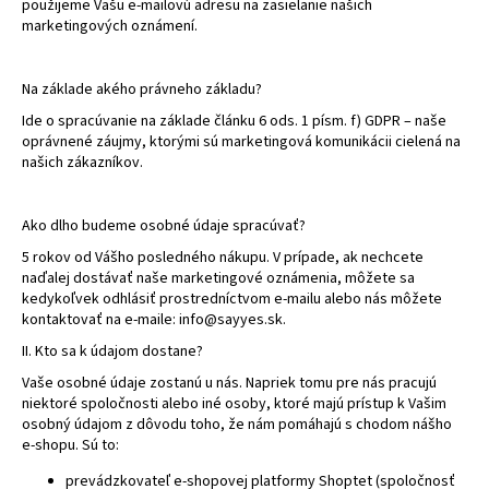
použijeme Vašu e-mailovú adresu na zasielanie našich
marketingových oznámení.
Na základe akého právneho základu?
Ide o spracúvanie na základe článku 6 ods. 1 písm. f) GDPR – naše
oprávnené záujmy, ktorými sú marketingová komunikácii cielená na
našich zákazníkov.
Ako dlho budeme osobné údaje spracúvať?
5 rokov od Vášho posledného nákupu. V prípade, ak nechcete
naďalej dostávať naše marketingové oznámenia, môžete sa
kedykoľvek odhlásiť prostredníctvom e-mailu alebo nás môžete
kontaktovať na e-maile: info@sayyes.sk.
II. Kto sa k údajom dostane?
Vaše osobné údaje zostanú u nás. Napriek tomu pre nás pracujú
niektoré spoločnosti alebo iné osoby, ktoré majú prístup k Vašim
osobný údajom z dôvodu toho, že nám pomáhajú s chodom nášho
e-shopu. Sú to:
prevádzkovateľ e-shopovej platformy Shoptet (spoločnosť