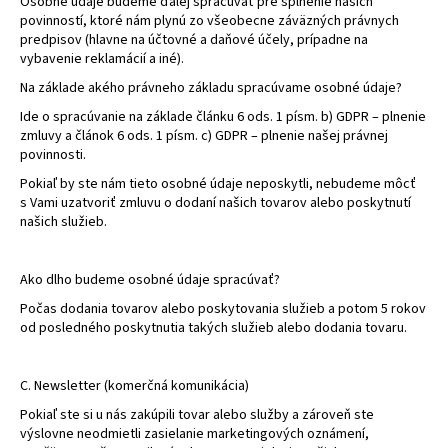
Osobné údaje budeme ďalej spracúvať pre splnenie našich
povinností, ktoré nám plynú zo všeobecne záväzných právnych
predpisov (hlavne na účtovné a daňové účely, prípadne na
vybavenie reklamácií a iné).
Na základe akého právneho základu spracúvame osobné údaje?
Ide o spracúvanie na základe článku 6 ods. 1 písm. b) GDPR – plnenie
zmluvy a článok 6 ods. 1 písm. c) GDPR – plnenie našej právnej
povinnosti.
Pokiaľ by ste nám tieto osobné údaje neposkytli, nebudeme môcť
s Vami uzatvoriť zmluvu o dodaní našich tovarov alebo poskytnutí
našich služieb.
Ako dlho budeme osobné údaje spracúvať?
Počas dodania tovarov alebo poskytovania služieb a potom 5 rokov
od posledného poskytnutia takých služieb alebo dodania tovaru.
C. Newsletter (komerčná komunikácia)
Pokiaľ ste si u nás zakúpili tovar alebo služby a zároveň ste
výslovne neodmietli zasielanie marketingových oznámení,