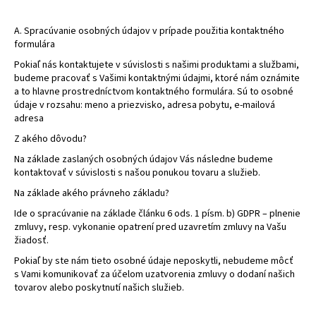
á
A. Spracúvanie osobných údajov v prípade použitia kontaktného
j
formulára
s
Pokiaľ nás kontaktujete v súvislosti s našimi produktami a službami,
ť
budeme pracovať s Vašimi kontaktnými údajmi, ktoré nám oznámite
?
a to hlavne prostredníctvom kontaktného formulára. Sú to osobné
údaje v rozsahu: meno a priezvisko, adresa pobytu, e-mailová
adresa
Z akého dôvodu?
Na základe zaslaných osobných údajov Vás následne budeme
HĽADAŤ
kontaktovať v súvislosti s našou ponukou tovaru a služieb.
Na základe akého právneho základu?
Ide o spracúvanie na základe článku 6 ods. 1 písm. b) GDPR – plnenie
O
zmluvy, resp. vykonanie opatrení pred uzavretím zmluvy na Vašu
d
žiadosť.
p
Pokiaľ by ste nám tieto osobné údaje neposkytli, nebudeme môcť
o
s Vami komunikovať za účelom uzatvorenia zmluvy o dodaní našich
r
tovarov alebo poskytnutí našich služieb.
ú