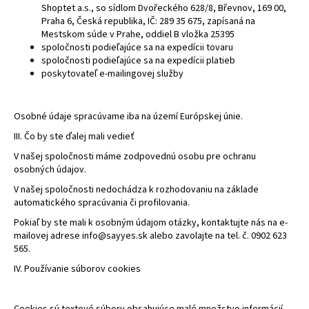
Shoptet a.s., so sídlom Dvořeckého 628/8, Břevnov, 169 00,
Praha 6, Česká republika, IČ: 289 35 675, zapísaná na
Mestskom súde v Prahe, oddiel B vložka 25395
spoločnosti podieľajúce sa na expedícii tovaru
spoločnosti podieľajúce sa na expedícii platieb
poskytovateľ e-mailingovej služby
Osobné údaje spracúvame iba na území Európskej únie.
III. Čo by ste ďalej mali vedieť
V našej spoločnosti máme zodpovednú osobu pre ochranu
osobných údajov.
V našej spoločnosti nedochádza k rozhodovaniu na základe
automatického spracúvania či profilovania.
Pokiaľ by ste mali k osobným údajom otázky, kontaktujte nás na e-
mailovej adrese info@sayyes.sk alebo zavolajte na tel. č. 0902 623
565.
IV. Používanie súborov cookies
Cookies sú textové súbory obsahujúce malé množstvo informácií,