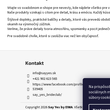
Vitajte vo svadobnom e-shope pre nevesty, kde nájdete všetko pre 
Naše produkty vznikajú s citom pre detail, krásu a emóciu. Každý kúso
Štýlové doplnky, praktické balíčky a detaily, ktoré vás prevedú obd
okamih na výnimočný zážitok.
Veríme, že práve detaily tvoria atmosféru, spomienky a pocit jedineč
Pre svadobné chvíle, ktoré si zaslúžia viac než len obyčajnosť.
Z
á
Kontakt
p
ä
info
@
sayyes.sk
t
+421 902 623 565
i
https://www.facebook.com/profile.php?id=1000759
Na prispôsob
539405
e
sociálnych m
say_yes_brideclub/
súbory cooki
Copyright 2026
Say Yes by EIWA
. Všetky práva vyhradené