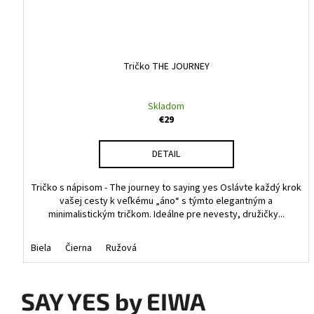
Tričko THE JOURNEY
Skladom
€29
DETAIL
Tričko s nápisom - The journey to saying yes Oslávte každý krok
vašej cesty k veľkému „áno“ s týmto elegantným a
minimalistickým tričkom. Ideálne pre nevesty, družičky...
Biela
Čierna
Ružová
SAY YES by EIWA