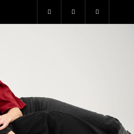
Hľadať
Prihlásenie
Nákupný
Nasledujúc
košík