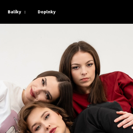
Balíky
Doplnky
Čo potrebujete nájsť?
HĽADAŤ
Odporúčame