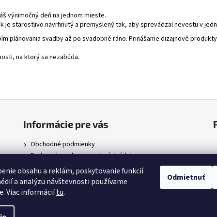
váš výnimočný deň na jednom mieste.
k je starostlivo navrhnutý a premyslený tak, aby sprevádzal nevestu v jedno
obím plánovania svadby až po svadobné ráno. Prinášame dizajnové produkty,
nosti, na ktorý sa nezabúda.
Informácie pre vás
Obchodné podmienky
Podmienky ochrany osobných údajov
74
enie obsahu a reklám, poskytovanie funkcií
Odmietnuť
édií a analýzu návštevnosti používame
e. Viac informácií
tu
.
.
Upraviť nastavenie cookies